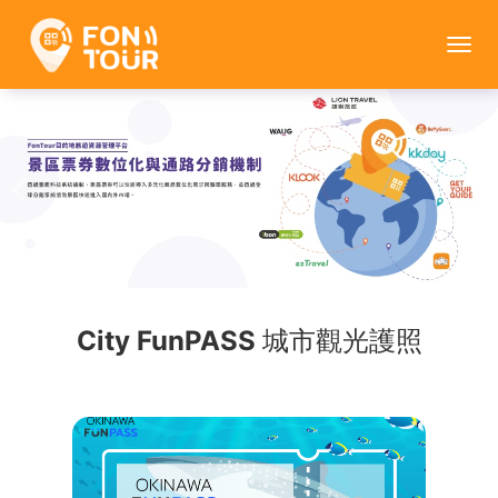
FonTour
目
的
地
旅
遊
City FunPASS 城市觀光護照
資
源
管