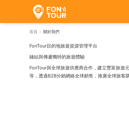
關
首頁
關於我們
於
FonTour目的地旅遊資源管理平台
我
鏈結與傳遞獨特的旅遊體驗
們
FonTour與全球旅遊供應商合作，建立豐富旅
-
等，透過B2B分銷網絡全球銷售，推廣全球旅客購
電
子
旅
遊