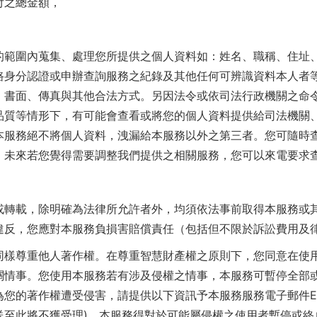
付之總金額，
的範圍內蒐集、處理您所提供之個人資料如：姓名、職稱、住址
路身分認證或申辦查詢服務之紀錄及其他任何可辨識資料本人者
、書面、傳真與其他合法方式。另因法令或依司法行政機關之命
品質等情形下，有可能會查看或將您的個人資料提供給司法機關
本服務絕不將個人資料，洩漏給本服務以外之第三者。您可隨時
。未來若您覺得需要調整我們提供之相關服務，您可以來電要求
或轉載，除明確為法律所允許者外，均須依法事前取得本服務或
違反，您應對本服務負損害賠償責任（包括但不限於訴訟費用及律
同樣尊重他人著作權。在尊重智慧財產權之原則下，您同意在使
關情事。您使用本服務若有涉及侵權之情事，本服務可暫停全部
作權遭受侵害，請提供以下資訊予本服務服務電子郵件E-mail：m77
送至此將不獲受理)，本服務得對於可能屬侵權之使用者暫停或終